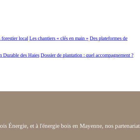
forestier local
Les chantiers « clés en main »
Des plateformes de
n Durable des Haies
Dossier de plantation : quel accompagnement ?
s Énergie, et à l'énergie bois en Mayenne, nos partenariat