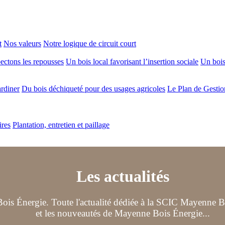
t
Nos valeurs
Notre logique de circuit court
ectons les repousses
Un bois local favorisant l’insertion sociale
Un bois 
ardiner
Du bois déchiqueté pour des usages agricoles
Le Plan de Gestio
ires
Plantation, entretien et paillage
Les actualités
ois Énergie. Toute l'actualité dédiée à la SCIC Mayenne Boi
et les nouveautés de Mayenne Bois Énergie...