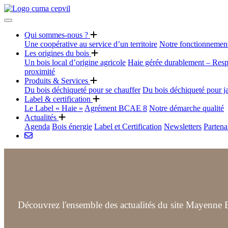
Qui sommes-nous ?
Une coopérative au service d’un territoire
Notre fonctionnemen
Les origines du bois
Un bois local d’origine agricole
Haie gérée durablement – Resp
proximité
Produits & Services
Du bois déchiqueté pour se chauffer
Du bois déchiqueté pour j
Label & certification
Le Label « Haie »
Agrément BCAE 8
Notre démarche qualité
Actualités
Agenda
Bois énergie
Label et Certification
Newsletters
Partena
Découvrez l'ensemble des actualités du site Mayenne B