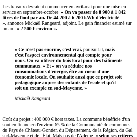
Les travaux devraient commencer en avril-mai pour une mise en
service en septembre-octobre.
« On va passer de
8 900 à
1 842
litres de fioul par an. De 44 200 à 6 200 kWh d'électricité
»,
annonce Mickaël Rangeard, adjoint. Le gain financier estimé sur
un an :
« 2 500 € environ ».
« Ce n'est pas énorme, c'est vrai,
poursuit-il,
mais
c'est l'aspect environnemental qui compte pour
nous. On va utiliser du bois local pour des bâtiments
communaux. »
Et
« on va réduire nos
consommations d'énergie, être au coeur d'une
économie locale. On souhaite aussi que ce projet soit
pédagogique auprès des enfants de l'école et qu'il
soit un exemple en sud-Mayenne. »
Mickaël Rangeard
Coût du projet : 400 000 € hors taxes. La commune bénéficie d'un
soutien financier d'environ 65 % de la Communauté de communes
du Pays de Château-Gontier, du Département, de la Région, du Gal
sud-Mayenne et de l'État. Mais pas de l'Ademe,
« selon ses critères