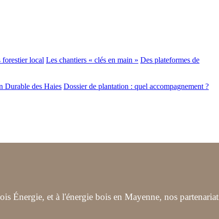
forestier local
Les chantiers « clés en main »
Des plateformes de
n Durable des Haies
Dossier de plantation : quel accompagnement ?
s Énergie, et à l'énergie bois en Mayenne, nos partenariat