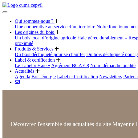
Qui sommes-nous ?
Une coopérative au service d’un territoire
Notre fonctionnemen
Les origines du bois
Un bois local d’origine agricole
Haie gérée durablement – Resp
proximité
Produits & Services
Du bois déchiqueté pour se chauffer
Du bois déchiqueté pour j
Label & certification
Le Label « Haie »
Agrément BCAE 8
Notre démarche qualité
Actualités
Agenda
Bois énergie
Label et Certification
Newsletters
Partena
Découvrez l'ensemble des actualités du site Mayenne B