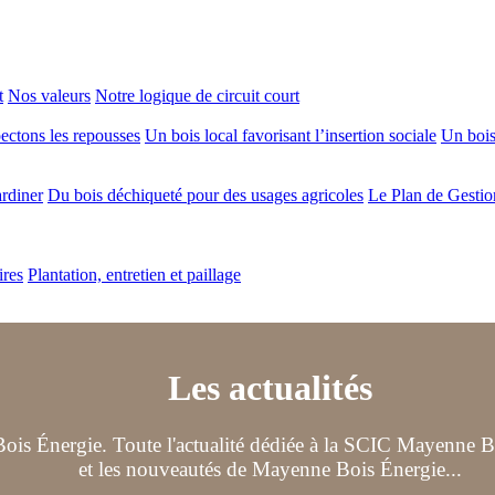
t
Nos valeurs
Notre logique de circuit court
ectons les repousses
Un bois local favorisant l’insertion sociale
Un bois 
ardiner
Du bois déchiqueté pour des usages agricoles
Le Plan de Gestio
ires
Plantation, entretien et paillage
Les actualités
ois Énergie. Toute l'actualité dédiée à la SCIC Mayenne Boi
et les nouveautés de Mayenne Bois Énergie...