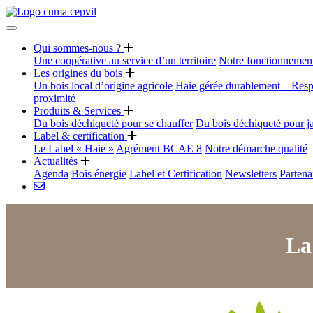
Qui sommes-nous ?
Une coopérative au service d’un territoire
Notre fonctionnemen
Les origines du bois
Un bois local d’origine agricole
Haie gérée durablement – Resp
proximité
Produits & Services
Du bois déchiqueté pour se chauffer
Du bois déchiqueté pour j
Label & certification
Le Label « Haie »
Agrément BCAE 8
Notre démarche qualité
Actualités
Agenda
Bois énergie
Label et Certification
Newsletters
Partena
La