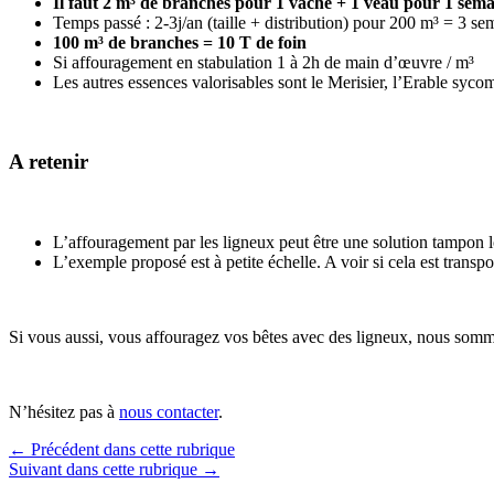
Il faut 2 m³ de branches pour 1 vache + 1 veau pour 1 sem
Temps passé : 2-3j/an (taille + distribution) pour 200 m³ = 3 s
100 m³ de branches = 10 T de foin
Si affouragement en stabulation 1 à 2h de main d’œuvre / m³
Les autres essences valorisables sont le Merisier, l’Erable syco
A retenir
L’affouragement par les ligneux peut être une solution tampon l
L’exemple proposé est à petite échelle. A voir si cela est tran
Si vous aussi, vous affouragez vos bêtes avec des ligneux, nous somm
N’hésitez pas à
nous contacter
.
← Précédent dans cette rubrique
Suivant dans cette rubrique →