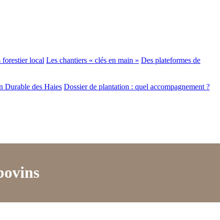
forestier local
Les chantiers « clés en main »
Des plateformes de
n Durable des Haies
Dossier de plantation : quel accompagnement ?
bovins