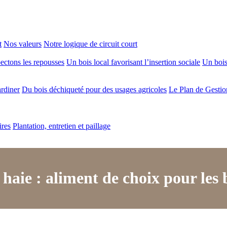
t
Nos valeurs
Notre logique de circuit court
ectons les repousses
Un bois local favorisant l’insertion sociale
Un bois 
ardiner
Du bois déchiqueté pour des usages agricoles
Le Plan de Gestio
ires
Plantation, entretien et paillage
 haie : aliment de choix pour les 