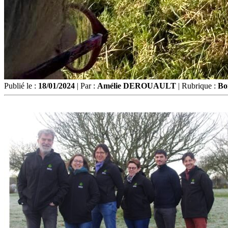
Publié le :
18/01/2024
| Par :
Amélie DEROUAULT
| Rubrique :
Bo