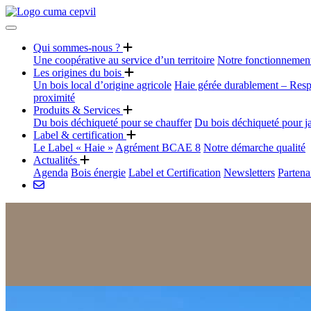
Qui sommes-nous ?
Une coopérative au service d’un territoire
Notre fonctionnemen
Les origines du bois
Un bois local d’origine agricole
Haie gérée durablement – Resp
proximité
Produits & Services
Du bois déchiqueté pour se chauffer
Du bois déchiqueté pour j
Label & certification
Le Label « Haie »
Agrément BCAE 8
Notre démarche qualité
Actualités
Agenda
Bois énergie
Label et Certification
Newsletters
Partena