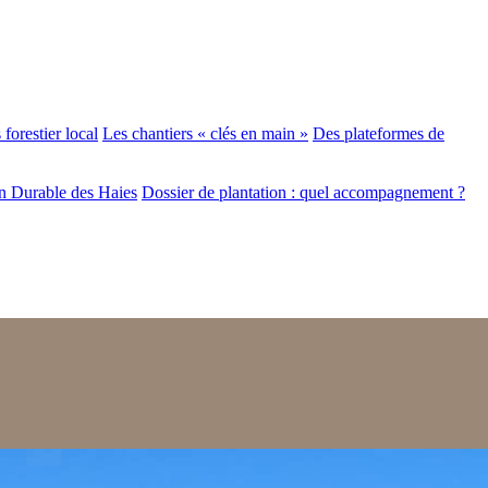
forestier local
Les chantiers « clés en main »
Des plateformes de
n Durable des Haies
Dossier de plantation : quel accompagnement ?