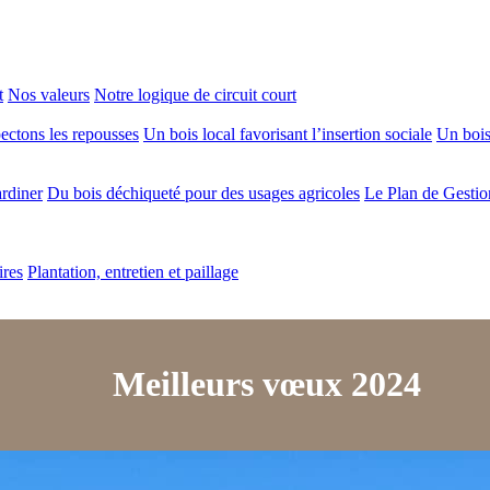
t
Nos valeurs
Notre logique de circuit court
ectons les repousses
Un bois local favorisant l’insertion sociale
Un bois 
ardiner
Du bois déchiqueté pour des usages agricoles
Le Plan de Gestio
ires
Plantation, entretien et paillage
Meilleurs vœux 2024