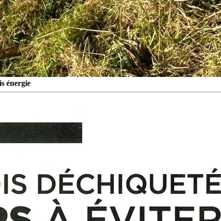
is énergie