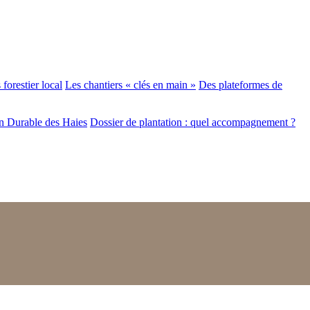
forestier local
Les chantiers « clés en main »
Des plateformes de
n Durable des Haies
Dossier de plantation : quel accompagnement ?