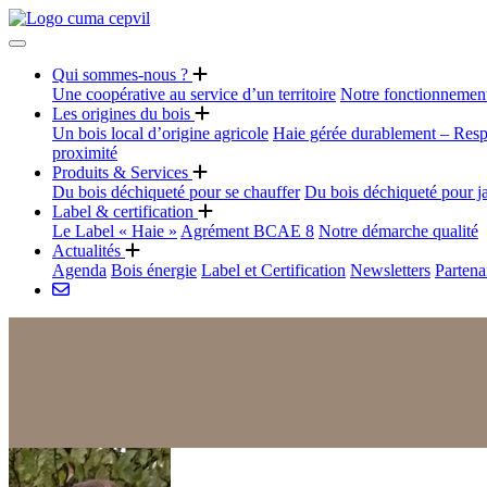
Qui sommes-nous ?
Une coopérative au service d’un territoire
Notre fonctionnemen
Les origines du bois
Un bois local d’origine agricole
Haie gérée durablement – Resp
proximité
Produits & Services
Du bois déchiqueté pour se chauffer
Du bois déchiqueté pour j
Label & certification
Le Label « Haie »
Agrément BCAE 8
Notre démarche qualité
Actualités
Agenda
Bois énergie
Label et Certification
Newsletters
Partena