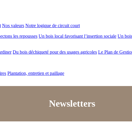
t
Nos valeurs
Notre logique de circuit court
ectons les repousses
Un bois local favorisant l’insertion sociale
Un bois 
ardiner
Du bois déchiqueté pour des usages agricoles
Le Plan de Gestio
ires
Plantation, entretien et paillage
Newsletters