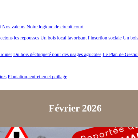
t
Nos valeurs
Notre logique de circuit court
ectons les repousses
Un bois local favorisant l’insertion sociale
Un bois 
ardiner
Du bois déchiqueté pour des usages agricoles
Le Plan de Gestio
ires
Plantation, entretien et paillage
Février 2026