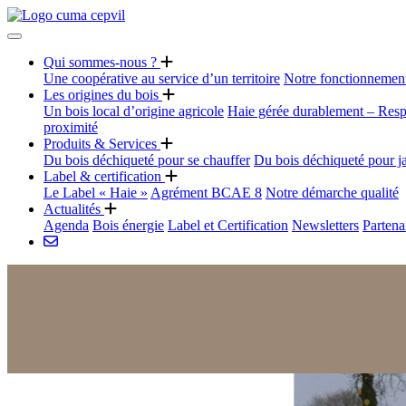
Qui sommes-nous ?
Une coopérative au service d’un territoire
Notre fonctionnemen
Les origines du bois
Un bois local d’origine agricole
Haie gérée durablement – Resp
proximité
Produits & Services
Du bois déchiqueté pour se chauffer
Du bois déchiqueté pour j
Label & certification
Le Label « Haie »
Agrément BCAE 8
Notre démarche qualité
Actualités
Agenda
Bois énergie
Label et Certification
Newsletters
Partena