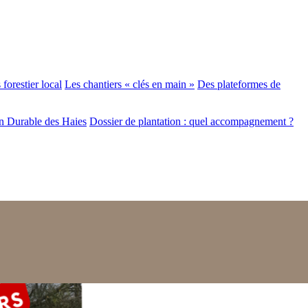
forestier local
Les chantiers « clés en main »
Des plateformes de
n Durable des Haies
Dossier de plantation : quel accompagnement ?