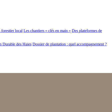
forestier local
Les chantiers « clés en main »
Des plateformes de
n Durable des Haies
Dossier de plantation : quel accompagnement ?