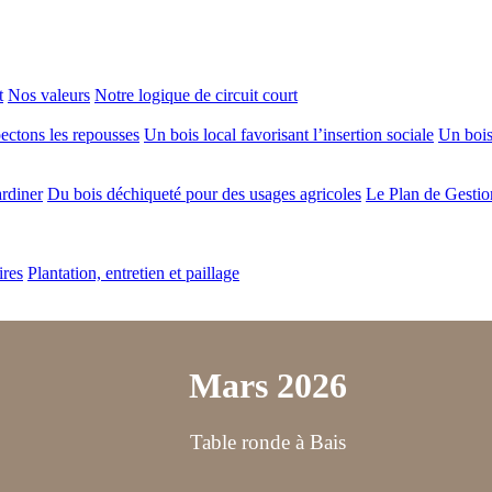
t
Nos valeurs
Notre logique de circuit court
ectons les repousses
Un bois local favorisant l’insertion sociale
Un bois 
ardiner
Du bois déchiqueté pour des usages agricoles
Le Plan de Gestio
ires
Plantation, entretien et paillage
Mars 2026
Table ronde à Bais