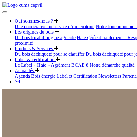
Qui sommes-nous ?
Une coopérative au service d’un territoire
Notre fonctionnemen
Les origines du bois
Un bois local d’origine agricole
Haie gérée durablement – Resp
proximité
Produits & Services
Du bois déchiqueté pour se chauffer
Du bois déchiqueté pour j
Label & certification
Le Label « Haie »
Agrément BCAE 8
Notre démarche qualité
Actualités
Agenda
Bois énergie
Label et Certification
Newsletters
Partena