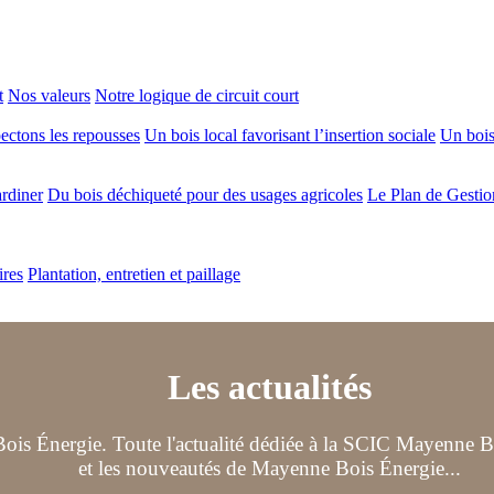
t
Nos valeurs
Notre logique de circuit court
ectons les repousses
Un bois local favorisant l’insertion sociale
Un bois 
ardiner
Du bois déchiqueté pour des usages agricoles
Le Plan de Gestio
ires
Plantation, entretien et paillage
Les actualités
ois Énergie. Toute l'actualité dédiée à la SCIC Mayenne Boi
et les nouveautés de Mayenne Bois Énergie...