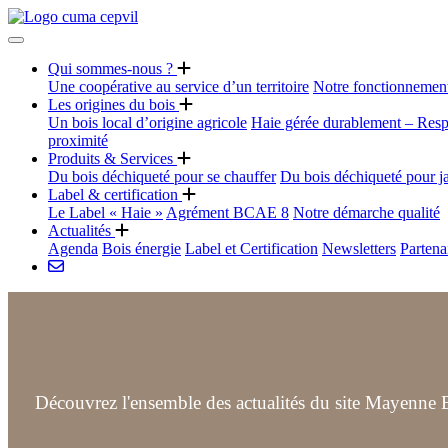
Qui sommes-nous ?
Une coopérative au service d’un territoire
Notre fonctionnemen
Les origines du bois
Un bois local d’origine agricole
Haie gérée durablement – Resp
proximité
Produits & Services
Du bois déchiqueté pour se chauffer
Du bois déchiqueté pour j
Label & certification
Le Label « Haie »
Agrément BCAE 8
Notre démarche qualité
Actualités
Agenda
Bois énergie
Label et Certification
Newsletters
Partena
Découvrez l'ensemble des actualités du site Mayenne B