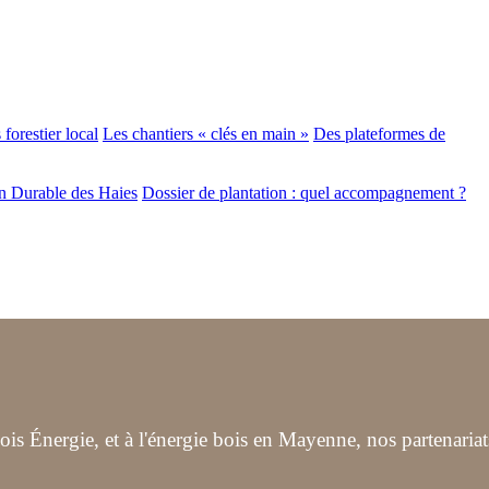
forestier local
Les chantiers « clés en main »
Des plateformes de
n Durable des Haies
Dossier de plantation : quel accompagnement ?
s Énergie, et à l'énergie bois en Mayenne, nos partenariat