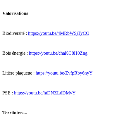
Valorisations –
Biodiversité :
https://youtu.be/4MRbWSjTyCQ
Bois énergie :
https://youtu.be/chaKC8H0Zng
Litière plaquette :
https://youtu.be/ZvfpRby6nyY
PSE :
https://youtu.be/htDNZLdDMyY
Territoires –