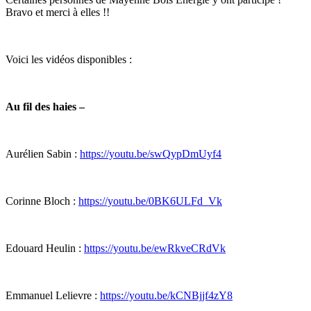
Bravo et merci à elles !!
Voici les vidéos disponibles :
Au fil des haies –
Aurélien Sabin :
https://youtu.be/swQypDmUyf4
Corinne Bloch :
https://youtu.be/0BK6ULFd_Vk
Edouard Heulin :
https://youtu.be/ewRkveCRdVk
Emmanuel Lelievre :
https://youtu.be/kCNBjjf4zY8