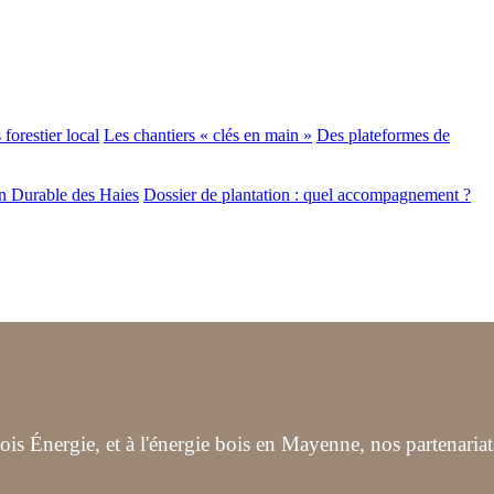
forestier local
Les chantiers « clés en main »
Des plateformes de
n Durable des Haies
Dossier de plantation : quel accompagnement ?
s Énergie, et à l'énergie bois en Mayenne, nos partenariat