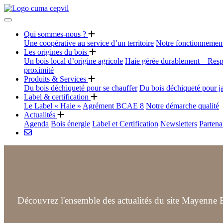
Qui sommes-nous ?
Une coopérative au service d’un territoire
Notre fonctionnemen
Les origines du bois
Un bois local d’origine agricole
Haie gérée durablement – Resp
proximité
Produits & Services
Du bois déchiqueté pour se chauffer
Du bois déchiqueté pour j
Label & certification
Le Label « Haie »
Agrément BCAE 8
Notre démarche qualité
Actualités
Agenda
Bois énergie
Label et Certification
Newsletters
Partena
Découvrez l'ensemble des actualités du site Mayenne B