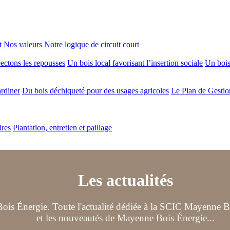
t
Nos valeurs
Notre logique de circuit court
ectons les repousses
Un bois local favorisant l’insertion sociale
Un bois 
ardiner
Du bois déchiqueté pour des usages agricoles
Le Plan de Gestio
ires
Plantation, entretien et paillage
Les actualités
ois Énergie. Toute l'actualité dédiée à la SCIC Mayenne Boi
et les nouveautés de Mayenne Bois Énergie...