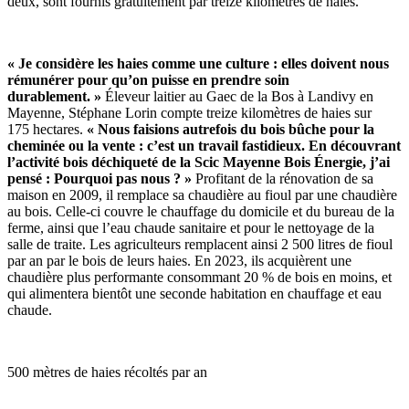
deux, sont fournis gratuitement par treize kilomètres de haies.
« Je considère les haies comme une culture : elles doivent nous
rémunérer pour qu’on puisse en prendre soin
durablement. »
Éleveur laitier au Gaec de la Bos à Landivy en
Mayenne, Stéphane Lorin compte treize kilomètres de haies sur
175 hectares.
« Nous faisions autrefois du bois bûche pour la
cheminée ou la vente : c’est un travail fastidieux. En découvrant
l’activité bois déchiqueté de la Scic Mayenne Bois Énergie, j’ai
pensé : Pourquoi pas nous ? »
Profitant de la rénovation de sa
maison en 2009, il remplace sa chaudière au fioul par une chaudière
au bois. Celle-ci couvre le chauffage du domicile et du bureau de la
ferme, ainsi que l’eau chaude sanitaire et pour le nettoyage de la
salle de traite. Les agriculteurs remplacent ainsi 2 500 litres de fioul
par an par le bois de leurs haies. En 2023, ils acquièrent une
chaudière plus performante consommant 20 % de bois en moins, et
qui alimentera bientôt une seconde habitation en chauffage et eau
chaude.
500 mètres de haies récoltés par an