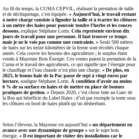
Au fil du temps, la CUMA CEPVIL, réalisant la prestation de taille
et de déchiquetage, s’est équipée.
« Aujourd’hui, le travail restant
à notre charge consiste à fignoler la taille et à écarter les clôtures
à un mètre des haies pour pouvoir tondre l’herbe et les ronces
dessous,
explique Stéphane Lorin.
Cela représente environ dix
jours de travail pour une personne. Il faut trouver ce temps
mais je ne le vois pas comme une contrainte. »
Seuls 500 mètres
de haies sur les treize kilomètres de la ferme sont récoltés chaque
année. Cela couvre les besoins des agriculteurs ; le surplus étant
vendu à Mayenne Bois Énergie. Ces ventes paient la prestation de la
Cuma et le travail des agriculteurs, ce qui signifie que l’énergie pour
le chauffage et l’eau chaude n’est plus une charge.
« De plus, en
2025, le bonus haie de la Pac passe de sept à vingt euros par
hectare,
souligne Stéphane Lorin.
À condition d’avoir au moins
6 % de sa surface en haies et de mettre en place de bonnes
pratiques de gestion. »
Depuis 2020, c’est chose faite au Gaec de
la Bos qui bénéficie du Label Haies ; d’où par exemple la tonte sous
les clôtures en bord de haies plutôt qu’un désherbant.
Selon l’éleveur, la Mayenne est aujourd’hui
« un département en
avance avec une dynamique de groupe »
sur le sujet bois
énergie.
« Il est important de visiter des installations car le