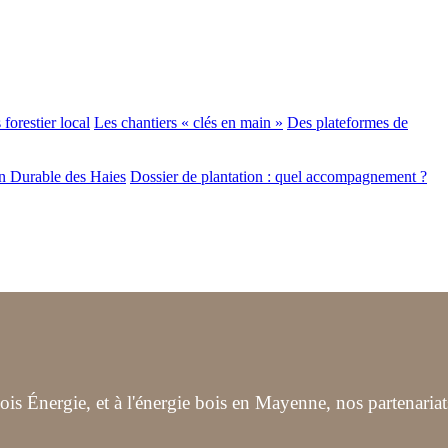
forestier local
Les chantiers « clés en main »
Des plateformes de
n Durable des Haies
Dossier de plantation : quel accompagnement ?
s Énergie, et à l'énergie bois en Mayenne, nos partenariat