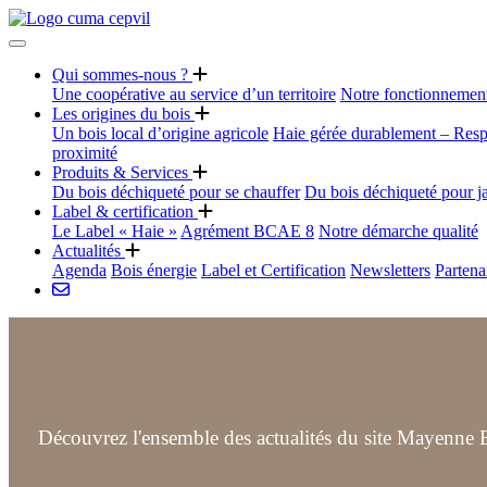
Qui sommes-nous ?
Une coopérative au service d’un territoire
Notre fonctionnemen
Les origines du bois
Un bois local d’origine agricole
Haie gérée durablement – Resp
proximité
Produits & Services
Du bois déchiqueté pour se chauffer
Du bois déchiqueté pour j
Label & certification
Le Label « Haie »
Agrément BCAE 8
Notre démarche qualité
Actualités
Agenda
Bois énergie
Label et Certification
Newsletters
Partena
Découvrez l'ensemble des actualités du site Mayenne B