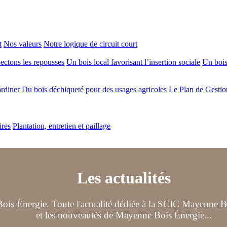
t
Nos valeurs
Notre logique de circuit court
ectons les repousses
Un bois local favorisant l’insertion sociale
Un bois 
ardiner
Du bois déchiqueté pour des usages agricoles
Le Plan de Gestio
ires
Plantation, entretien et paillage
Les actualités
ois Énergie. Toute l'actualité dédiée à la SCIC Mayenne Boi
et les nouveautés de Mayenne Bois Énergie...