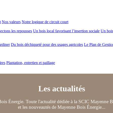
t
Nos valeurs
Notre logique de circuit court
ectons les repousses
Un bois local favorisant l’insertion sociale
Un bois 
ardiner
Du bois déchiqueté pour des usages agricoles
Le Plan de Gestio
ires
Plantation, entretien et paillage
Les actualités
ois Énergie. Toute l'actualité dédiée à la SCIC Mayenne Boi
et les nouveautés de Mayenne Bois Énergie...