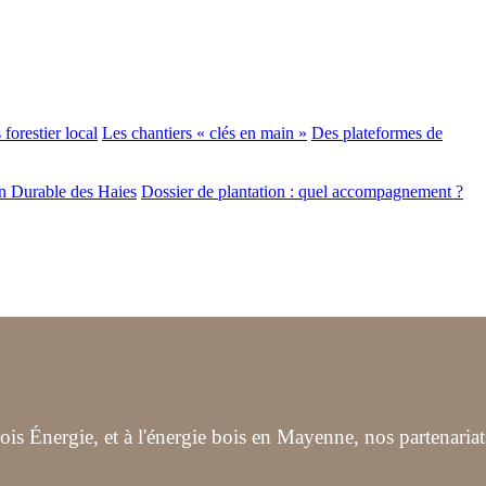
forestier local
Les chantiers « clés en main »
Des plateformes de
n Durable des Haies
Dossier de plantation : quel accompagnement ?
s Énergie, et à l'énergie bois en Mayenne, nos partenariat