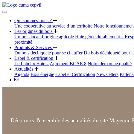
Qui sommes-nous ?
Une coopérative au service d’un territoire
Notre fonctionnemen
Les origines du bois
Un bois local d’origine agricole
Haie gérée durablement – Resp
proximité
Produits & Services
Du bois déchiqueté pour se chauffer
Du bois déchiqueté pour j
Label & certification
Le Label « Haie »
Agrément BCAE 8
Notre démarche qualité
Actualités
Agenda
Bois énergie
Label et Certification
Newsletters
Partena
Découvrez l'ensemble des actualités du site Mayenne B