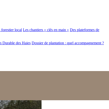
forestier local
Les chantiers « clés en main »
Des plateformes de
n Durable des Haies
Dossier de plantation : quel accompagnement ?