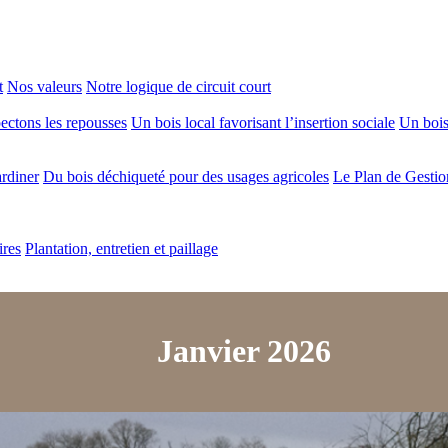
t
Nos valeurs
Notre logique de circuit court
ectons les repousses
Un bois local favorisant l’insertion sociale
Un bois 
ardiner
Du bois déchiqueté pour des usages agricoles
Le Plan de Gestio
ires
Plantation, entretien et paillage
Janvier 2026