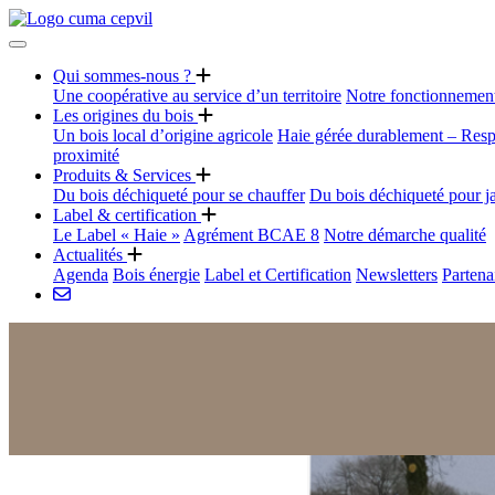
Qui sommes-nous ?
Une coopérative au service d’un territoire
Notre fonctionnemen
Les origines du bois
Un bois local d’origine agricole
Haie gérée durablement – Resp
proximité
Produits & Services
Du bois déchiqueté pour se chauffer
Du bois déchiqueté pour j
Label & certification
Le Label « Haie »
Agrément BCAE 8
Notre démarche qualité
Actualités
Agenda
Bois énergie
Label et Certification
Newsletters
Partena