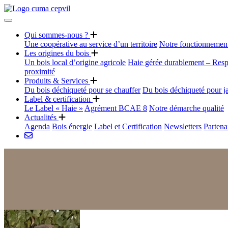
Qui sommes-nous ?
Une coopérative au service d’un territoire
Notre fonctionnemen
Les origines du bois
Un bois local d’origine agricole
Haie gérée durablement – Resp
proximité
Produits & Services
Du bois déchiqueté pour se chauffer
Du bois déchiqueté pour j
Label & certification
Le Label « Haie »
Agrément BCAE 8
Notre démarche qualité
Actualités
Agenda
Bois énergie
Label et Certification
Newsletters
Partena