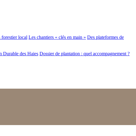
forestier local
Les chantiers « clés en main »
Des plateformes de
n Durable des Haies
Dossier de plantation : quel accompagnement ?