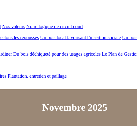
t
Nos valeurs
Notre logique de circuit court
ectons les repousses
Un bois local favorisant l’insertion sociale
Un bois 
ardiner
Du bois déchiqueté pour des usages agricoles
Le Plan de Gestio
ires
Plantation, entretien et paillage
Novembre 2025