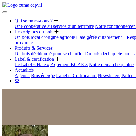
Qui sommes-nous ?
Une coopérative au service d’un territoire
Notre fonctionnemen
Les origines du bois
Un bois local d’origine agricole
Haie gérée durablement – Resp
proximité
Produits & Services
Du bois déchiqueté pour se chauffer
Du bois déchiqueté pour j
Label & certification
Le Label « Haie »
Agrément BCAE 8
Notre démarche qualité
Actualités
Agenda
Bois énergie
Label et Certification
Newsletters
Partena