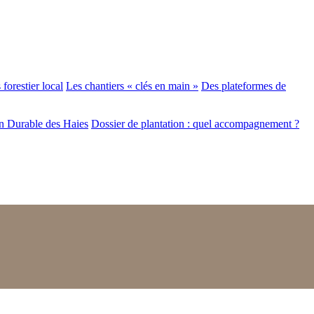
forestier local
Les chantiers « clés en main »
Des plateformes de
n Durable des Haies
Dossier de plantation : quel accompagnement ?