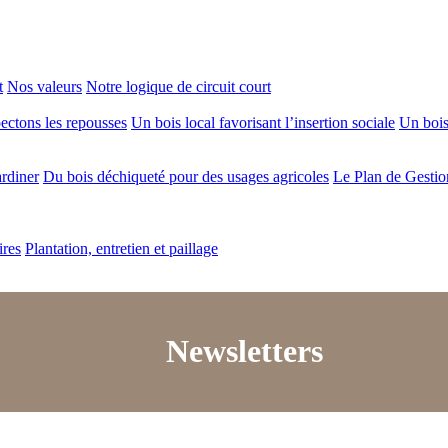
t
Nos valeurs
Notre logique de circuit court
ectons les repousses
Un bois local favorisant l’insertion sociale
Un bois 
ardiner
Du bois déchiqueté pour des usages agricoles
Le Plan de Gestio
ires
Plantation, entretien et paillage
Newsletters