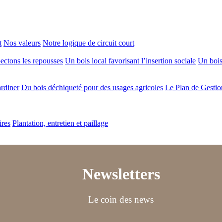
t
Nos valeurs
Notre logique de circuit court
ectons les repousses
Un bois local favorisant l’insertion sociale
Un bois 
ardiner
Du bois déchiqueté pour des usages agricoles
Le Plan de Gestio
ires
Plantation, entretien et paillage
Newsletters
Le coin des news