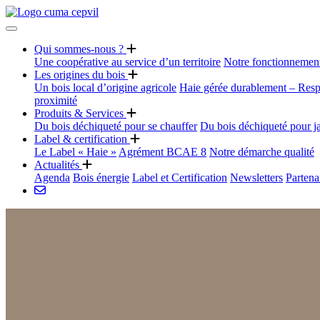
Qui sommes-nous ?
Une coopérative au service d’un territoire
Notre fonctionnemen
Les origines du bois
Un bois local d’origine agricole
Haie gérée durablement – Resp
proximité
Produits & Services
Du bois déchiqueté pour se chauffer
Du bois déchiqueté pour j
Label & certification
Le Label « Haie »
Agrément BCAE 8
Notre démarche qualité
Actualités
Agenda
Bois énergie
Label et Certification
Newsletters
Partena