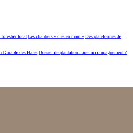
forestier local
Les chantiers « clés en main »
Des plateformes de
n Durable des Haies
Dossier de plantation : quel accompagnement ?