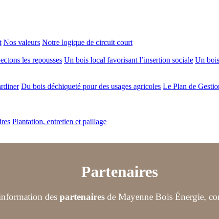
t
Nos valeurs
Notre logique de circuit court
ectons les repousses
Un bois local favorisant l’insertion sociale
Un bois 
ardiner
Du bois déchiqueté pour des usages agricoles
Le Plan de Gestio
ires
Plantation, entretien et paillage
Partenaires
 information des
partenaires
de Mayenne Bois Énergie, consu