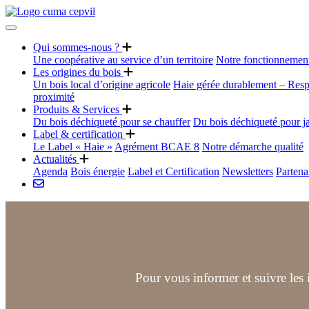
Qui sommes-nous ?
Une coopérative au service d’un territoire
Notre fonctionnemen
Les origines du bois
Un bois local d’origine agricole
Haie gérée durablement – Resp
proximité
Produits & Services
Du bois déchiqueté pour se chauffer
Du bois déchiqueté pour j
Label & certification
Le Label « Haie »
Agrément BCAE 8
Notre démarche qualité
Actualités
Agenda
Bois énergie
Label et Certification
Newsletters
Partena
Pour vous informer et suivre les