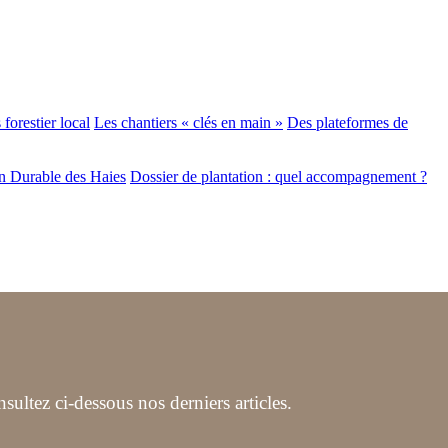
forestier local
Les chantiers « clés en main »
Des plateformes de
n Durable des Haies
Dossier de plantation : quel accompagnement ?
ltez ci-dessous nos derniers articles.