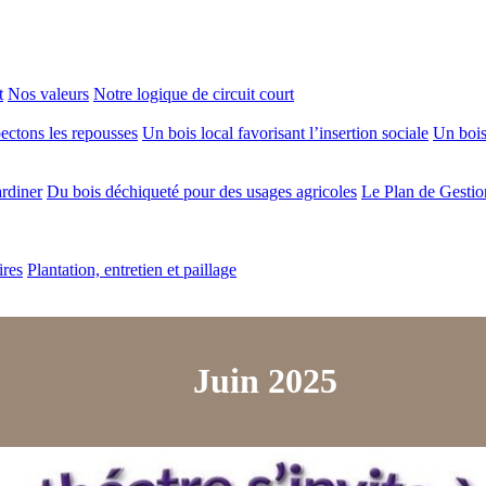
t
Nos valeurs
Notre logique de circuit court
ectons les repousses
Un bois local favorisant l’insertion sociale
Un bois 
ardiner
Du bois déchiqueté pour des usages agricoles
Le Plan de Gestio
ires
Plantation, entretien et paillage
Juin 2025