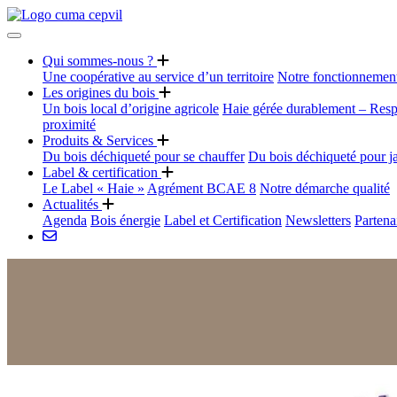
Qui sommes-nous ?
Une coopérative au service d’un territoire
Notre fonctionnemen
Les origines du bois
Un bois local d’origine agricole
Haie gérée durablement – Resp
proximité
Produits & Services
Du bois déchiqueté pour se chauffer
Du bois déchiqueté pour j
Label & certification
Le Label « Haie »
Agrément BCAE 8
Notre démarche qualité
Actualités
Agenda
Bois énergie
Label et Certification
Newsletters
Partena