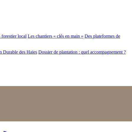
forestier local
Les chantiers « clés en main »
Des plateformes de
n Durable des Haies
Dossier de plantation : quel accompagnement ?