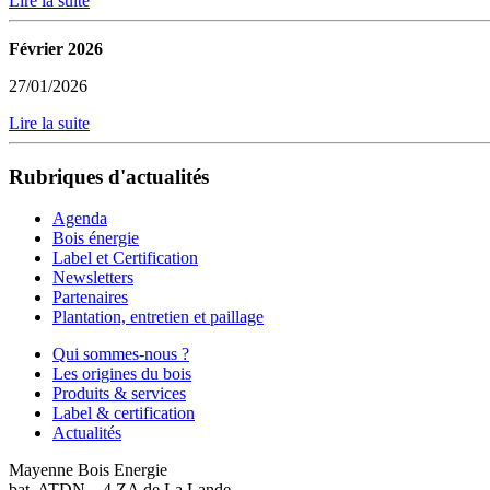
Lire la suite
Février 2026
27/01/2026
Lire la suite
Rubriques d'actualités
Agenda
Bois énergie
Label et Certification
Newsletters
Partenaires
Plantation, entretien et paillage
Qui sommes-nous ?
Les origines du bois
Produits & services
Label & certification
Actualités
Mayenne Bois Energie
bat. ATDN – 4 ZA de La Lande