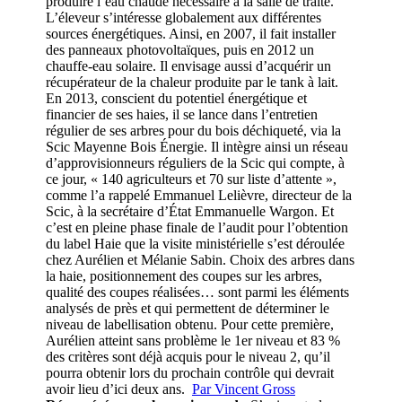
produire l’eau chaude nécessaire à la salle de traite.
L’éleveur s’intéresse globalement aux différentes
sources énergétiques. Ainsi, en 2007, il fait installer
des panneaux photovoltaïques, puis en 2012 un
chauffe-eau solaire. Il envisage aussi d’acquérir un
récupérateur de la chaleur produite par le tank à lait.
En 2013, conscient du potentiel énergétique et
financier de ses haies, il se lance dans l’entretien
régulier de ses arbres pour du bois déchiqueté, via la
Scic Mayenne Bois Énergie. Il intègre ainsi un réseau
d’approvisionneurs réguliers de la Scic qui compte, à
ce jour, « 140 agriculteurs et 70 sur liste d’attente »,
comme l’a rappelé Emmanuel Lelièvre, directeur de la
Scic, à la secrétaire d’État Emmanuelle Wargon. Et
c’est en pleine phase finale de l’audit pour l’obtention
du label Haie que la visite ministérielle s’est déroulée
chez Aurélien et Mélanie Sabin. Choix des arbres dans
la haie, positionnement des coupes sur les arbres,
qualité des coupes réalisées… sont parmi les éléments
analysés de près et qui permettent de déterminer le
niveau de labellisation obtenu. Pour cette première,
Aurélien atteint sans problème le 1er niveau et 83 %
des critères sont déjà acquis pour le niveau 2, qu’il
pourra obtenir lors du prochain contrôle qui devrait
avoir lieu d’ici deux ans.
Par Vincent Gross