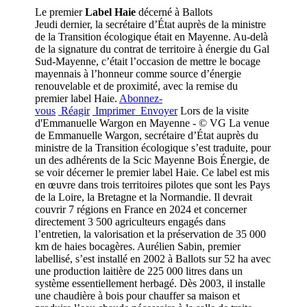
Le premier
Label Haie
décerné à Ballots
Jeudi dernier, la secrétaire d’État auprès de la ministre
de la Transition écologique était en Mayenne. Au-delà
de la signature du contrat de territoire à énergie du Gal
Sud-Mayenne, c’était l’occasion de mettre le bocage
mayennais à l’honneur comme source d’énergie
renouvelable et de proximité, avec la remise du
premier label Haie.
Abonnez-
vous
Réagir
Imprimer
Envoyer
Lors de la visite
d'Emmanuelle Wargon en Mayenne - © VG La venue
de Emmanuelle Wargon, secrétaire d’État auprès du
ministre de la Transition écologique s’est traduite, pour
un des adhérents de la Scic Mayenne Bois Énergie, de
se voir décerner le premier label Haie. Ce label est mis
en œuvre dans trois territoires pilotes que sont les Pays
de la Loire, la Bretagne et la Normandie. Il devrait
couvrir 7 régions en France en 2024 et concerner
directement 3 500 agriculteurs engagés dans
l’entretien, la valorisation et la préservation de 35 000
km de haies bocagères. Aurélien Sabin, premier
labellisé, s’est installé en 2002 à Ballots sur 52 ha avec
une production laitière de 225 000 litres dans un
système essentiellement herbagé. Dès 2003, il installe
une chaudière à bois pour chauffer sa maison et