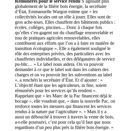
Rémunérés pour le service rendu
S’agissant plus
globalement de la filière bois énergie, la secrétaire
d’État, Emmanuelle Wargon estime que « les
collectivités locales ont un rôle à jouer. Elles sont de
gros ache-teurs. Elles chauffent des bâtiments publics :
écoles, collèges, piscines.... Donc à chaque fois
qu’elles s’en-gagent sur du chauffage renouvelable et
issu de pratiques agricoles renouvelables, elles
contribuent aux efforts que l’on a à faire en matière de
transition écologique ». Elle a également souligné le
rôle des entreprises privées, des particuliers avec les
chaufferies individuelles, et des délégataires de service
pu-blic… « Le label nous aidera. On va pouvoir
demander à ce que le label soit dans les cahiers des
charges et on va pouvoir lier les subventions au label
», a renchéri la secrétaire d’État. Et d’ajouter : «
L’objectif étant que les agriculteurs, in fine, soient
rémunérés pour les services qu’ils rendent ».
Rappelant que « les Maec de la Pac financent déjà le
bocage », elle voudrait que, « dans la nouvelle Pac, on
renforce toutes les mesures qui financent les services
rendus à la nature par l’agriculture ». « Mais il y a
aussi un débouché à trouver à travers la vente de bois,
a-t-elle poursuivi, c’est pour cela qu’il faut que nous
regardions d’un peu plus près la filière bois énergie. »