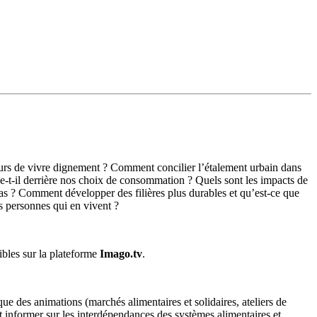
leurs de vivre dignement ? Comment concilier l’étalement urbain dans
che-t-il derrière nos choix de consommation ? Quels sont les impacts de
-bas ? Comment développer des filières plus durables et qu’est-ce que
s personnes qui en vivent ?
ibles sur la plateforme
Imago.tv
.
e des animations (marchés alimentaires et solidaires, ateliers de
et informer sur les interdépendances des systèmes alimentaires et