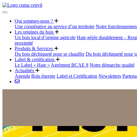
Qui sommes-nous ?
Une coopérative au service d’un territoire
Notre fonctionnemen
Les origines du bois
Un bois local d’origine agricole
Haie gérée durablement – Resp
proximité
Produits & Services
Du bois déchiqueté pour se chauffer
Du bois déchiqueté pour j
Label & certification
Le Label « Haie »
Agrément BCAE 8
Notre démarche qualité
Actualités
Agenda
Bois énergie
Label et Certification
Newsletters
Partena