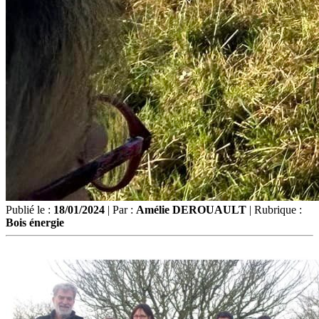
Publié le :
18/01/2024
| Par :
Amélie DEROUAULT
| Rubrique :
Bois énergie