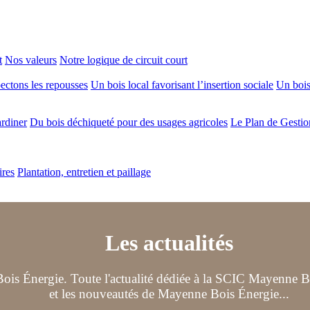
t
Nos valeurs
Notre logique de circuit court
ectons les repousses
Un bois local favorisant l’insertion sociale
Un bois 
ardiner
Du bois déchiqueté pour des usages agricoles
Le Plan de Gestio
ires
Plantation, entretien et paillage
Les actualités
ois Énergie. Toute l'actualité dédiée à la SCIC Mayenne Boi
et les nouveautés de Mayenne Bois Énergie...