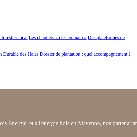
forestier local
Les chantiers « clés en main »
Des plateformes de
n Durable des Haies
Dossier de plantation : quel accompagnement ?
s Énergie, et à l'énergie bois en Mayenne, nos partenariat