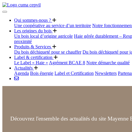
Qui sommes-nous ?
Une coopérative au service d’un territoire
Notre fonctionnemen
Les origines du bois
Un bois local d’origine agricole
Haie gérée durablement – Resp
proximité
Produits & Services
Du bois déchiqueté pour se chauffer
Du bois déchiqueté pour j
Label & certification
Le Label « Haie »
Agrément BCAE 8
Notre démarche qualité
Actualités
Agenda
Bois énergie
Label et Certification
Newsletters
Partena
Découvrez l'ensemble des actualités du site Mayenne B