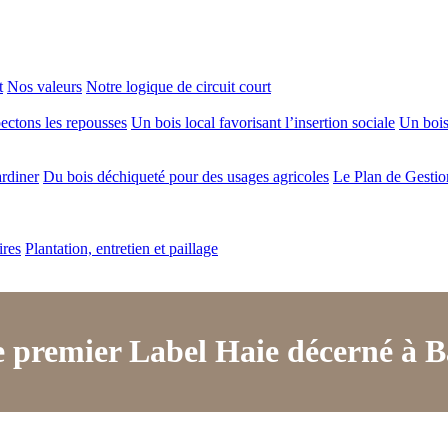
t
Nos valeurs
Notre logique de circuit court
ectons les repousses
Un bois local favorisant l’insertion sociale
Un bois 
ardiner
Du bois déchiqueté pour des usages agricoles
Le Plan de Gestio
ires
Plantation, entretien et paillage
 premier Label Haie décerné à B