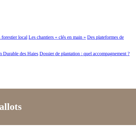
forestier local
Les chantiers « clés en main »
Des plateformes de
n Durable des Haies
Dossier de plantation : quel accompagnement ?
allots