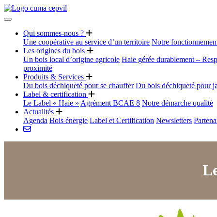
Qui sommes-nous ?
Une coopérative au service d’un territoire
Notre fonctionnemen
Les origines du bois
Un bois local d’origine agricole
Haie gérée durablement – Resp
proximité
Produits & Services
Du bois déchiqueté pour se chauffer
Du bois déchiqueté pour j
Label & certification
Le Label « Haie »
Agrément BCAE 8
Notre démarche qualité
Actualités
Agenda
Bois énergie
Label et Certification
Newsletters
Partena
Le